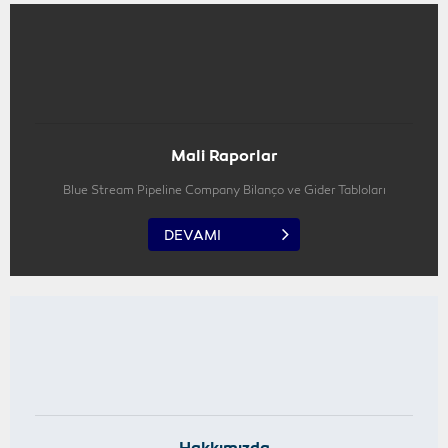
Mali Raporlar
Blue Stream Pipeline Company Bilanço ve Gider Tabloları
DEVAMI
Hakkımızda